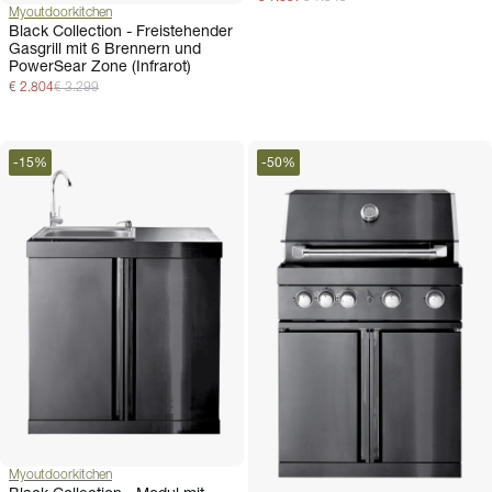
Myoutdoorkitchen
Black Collection - Freistehender
Gasgrill mit 6 Brennern und
PowerSear Zone (Infrarot)
€ 2.804
€ 3.299
-
15
%
-
50
%
Myoutdoorkitchen