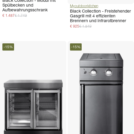
Black Collection - Modul mit
Spülbecken und
Myoutdoorkitchen
Aufbewahrungsschrank
Black Collection - Freistehender
Gasgrill mit 4 effizienten
€ 1.487
€ 1.749
Brennern und Infrarotbrenner
€ 925
€ 1.849
-
15
%
-
15
%