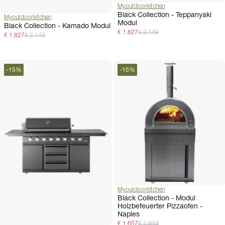
Myoutdoorkitchen
Black Collection - Teppanyaki
Myoutdoorkitchen
Modul
Black Collection - Kamado Modul
€ 1.827
€ 2.149
€ 1.827
€ 2.149
-
15
%
-
15
%
Myoutdoorkitchen
Black Collection - Modul
Holzbefeuerter Pizzaofen -
Naples
€ 1.657
€ 1.949