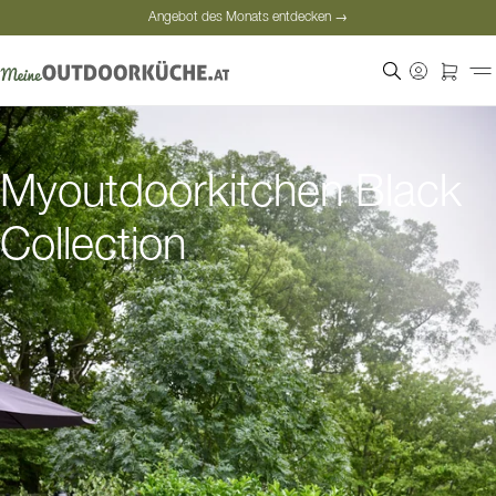
Angebot des Monats entdecken →
Sichere Bezahlung
Zufriedene Kunden
Persönliche Beratung
Angebot des Monats entdecken →
Myoutdoorkitchen Black
Collection