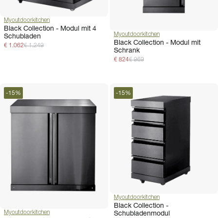
Myoutdoorkitchen
Black Collection - Modul mit 4
Myoutdoorkitchen
Schubladen
Black Collection - Modul mit
€ 1.062
€ 1.249
Schrank
€ 824
€ 969
-
15
%
-
15
%
Myoutdoorkitchen
Black Collection -
Schubladenmodul
Myoutdoorkitchen