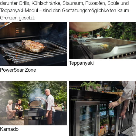
darunter Grills, Kühlschränke, Stauraum, Pizzaofen, Spüle und
Teppanyaki-Modul – sind den Gestaltungsmöglichkeiten kaum
Grenzen gesetzt.
Teppanyaki
PowerSear Zone
Kamado