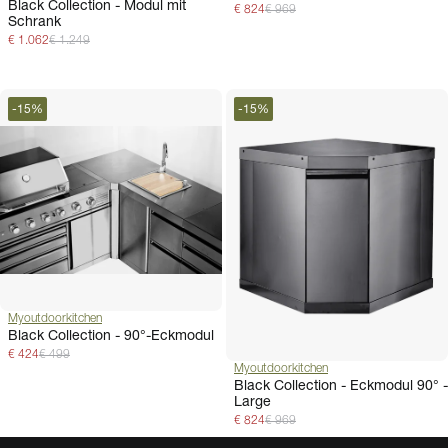
Black Collection - Modul mit
€ 824
€ 969
Schrank
€ 1.062
€ 1.249
-
15
%
-
15
%
Myoutdoorkitchen
Black Collection - 90°-Eckmodul
€ 424
€ 499
Myoutdoorkitchen
Black Collection - Eckmodul 90° -
Large
€ 824
€ 969