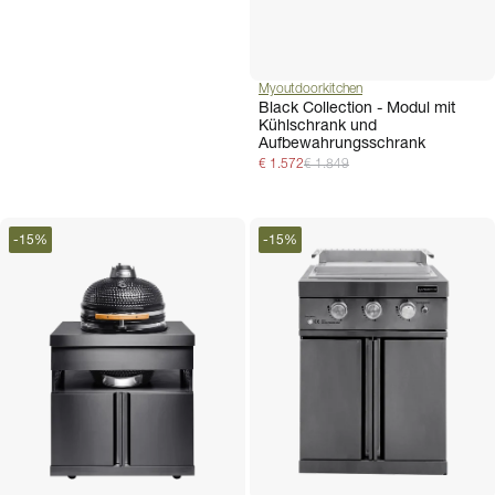
Myoutdoorkitchen
Black Collection - Modul mit
Kühlschrank und
Aufbewahrungsschrank
€ 1.572
€ 1.849
-
15
%
-
15
%