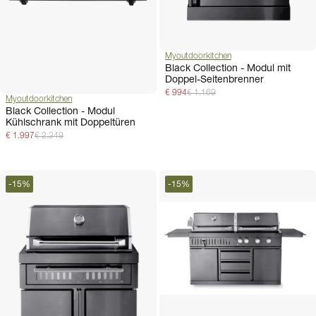
Myoutdoorkitchen
Black Collection - Modul mit
Doppel-Seitenbrenner
€ 994
€ 1.169
Myoutdoorkitchen
Black Collection - Modul
Kühlschrank mit Doppeltüren
€ 1.997
€ 2.349
-
15
%
-
15
%