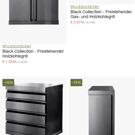
Myoutdoorkitchen
Black Collection - Freistehender
Gas- und Holzkohlegrill
€ 2.974
€ 3.499
Myoutdoorkitchen
Black Collection - Freistehender
Holzkohlegrill
€ 1.359
€ 1.599
-
15
%
-
15
%