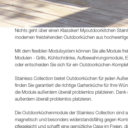
Nichts geht über einen Klassiker! Myoutdoorkitchen Stainle
modernen freistehenden Outdoorküchen aus hochwertige
Mit dem flexiblen Modulsystem können Sie alle Module fre
Modulen - Grills, Kühlschränke, Aufbewahrungsmodule, 
oder entscheiden Sie sich für ein Outdoorküchen-Komplet
Stainless Collection bietet Outdoorküchen für jeden Auß
finden Sie garantiert die richtige Gartenküche für Ihre W
die Module außerdem überall problemlos platzieren. Dank
außerdem überall problemlos platzieren.
Die Outdoorküchenmodule der Stainless Collection sind aus
magnetisch und besonders widerstandsfähig gegen Korri
pflegeleicht und schafft eine gemütliche Oase im Freien, d