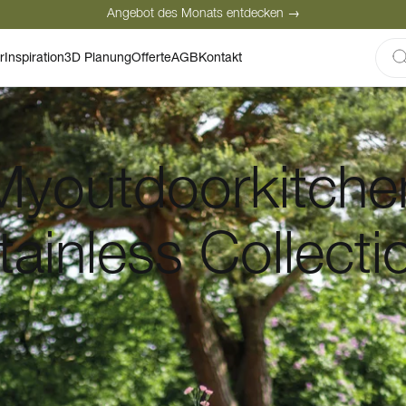
Angebot des Monats entdecken →
Sichere Bezahlung
Zufriedene Kunden
Persönliche Beratung
r
Inspiration
3D Planung
Offerte
AGB
Kontakt
Angebot des Monats entdecken →
Myoutdoorkitche
tainless Collecti