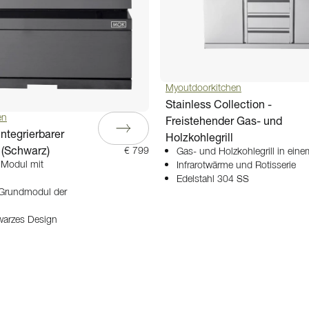
Myoutdoorkitchen
Stainless Collection -
en
Freistehender Gas- und
Integrierbarer
Holzkohlegrill
l (Schwarz)
€ 799
Gas- und Holzkohlegrill in eine
s Modul mit
Infrarotwärme und Rotisserie
Edelstahl 304 SS
Grundmodul der
hwarzes Design