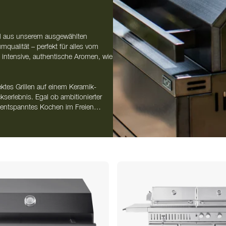
ill aus unserem ausgewählten
qualität – perfekt für alles vom
 intensive, authentische Aromen, wie
tes Grillen auf einem Keramik-
serlebnis. Egal ob ambitionierter
ür entspanntes Kochen im Freien
rill ganz einfach mit unseren
einer Reihe
vorkonfigurierter