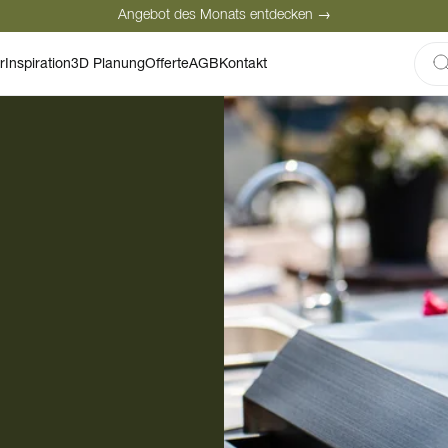
Angebot des Monats entdecken →
Sichere Bezahlung
Zufriedene Kunden
Persönliche Beratung
r
Inspiration
3D Planung
Offerte
AGB
Kontakt
Angebot des Monats entdecken →