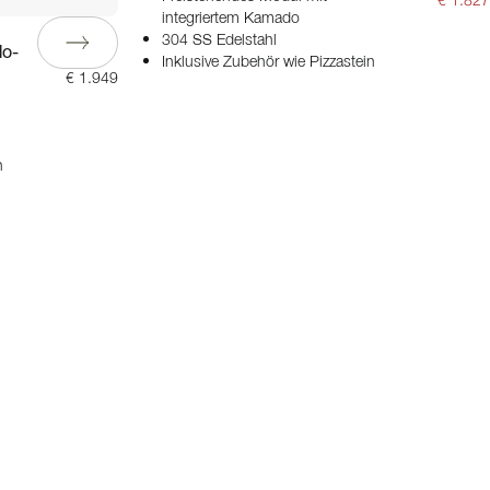
€ 1.827
integriertem Kamado
304 SS Edelstahl
do-
Inklusive Zubehör wie Pizzastein
€ 1.949
n