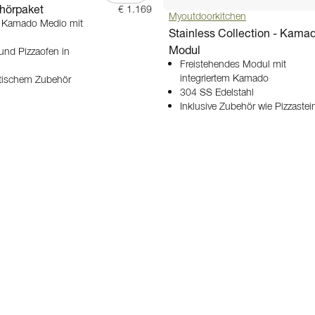
ehörpaket
€ 1.169
Myoutdoorkitchen
r Kamado Medio mit
Stainless Collection - Kama
Modul
 und Pizzaofen in
Freistehendes Modul mit
integriertem Kamado
ktischem Zubehör
304 SS Edelstahl
Inklusive Zubehör wie Pizzastei