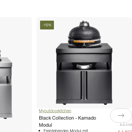
-
15
%
Myoutdoorkitchen
Black Collection - Kamado
Modul
€ 2.149
Freistehendes Modul mit