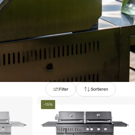
Filter
Sortieren
-
15
%