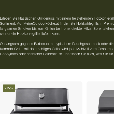
Erleben Sie klassischen Grillgenuss mit einem freistehenden Holzkohlegr
Sortiment. Auf MeineOutdoorküche.at finden Sie Holzkohlegrills in Premium
langsamen Smoken bis zum Grillen bei hoher direkter Hitze. So entstehen
sie nur ein Holzkohlegriller liefern kann.
Ob langsam gegartes Barbecue mit typischem Rauchgeschmack oder direk
Kamado-Grill – mit dem richtigen Griller wird jede Mahlzeit zum Geschmack
Hobbykoch oder erfahrener Grillprofi: Bei uns finden Sie alles, was Sie f
brauchen.
Für eine durchdachte Outdoorküche lässt sich Ihr freistehender Holzkohleg
modularen Outdoorküchenelementen kombinieren – oder Sie wählen aus 
Modulpakete
, um Ihren Außenbereich stilvoll und funktional auszustatten.
-
15
%