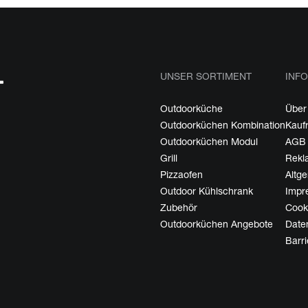
UNSER SORTIMENT
INFO
Outdoorküche
Über
Outdoorküchen Kombination
Kauf
Outdoorküchen Modul
AGB
Grill
Rekl
Pizzaofen
Altg
Outdoor Kühlschrank
Impr
Zubehör
Cooki
Outdoorküchen Angebote
Date
Barri