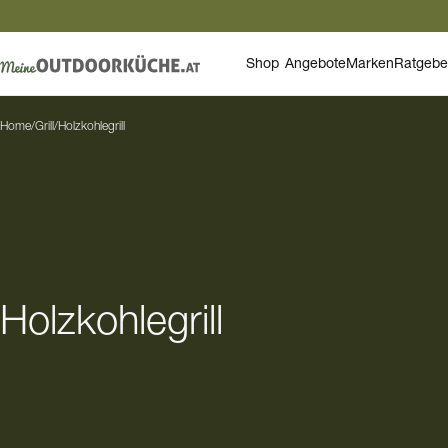
Shop
Angebote
Marken
Ratgebe
Home
/
Grill
/
Holzkohlegrill
Holzkohlegrill