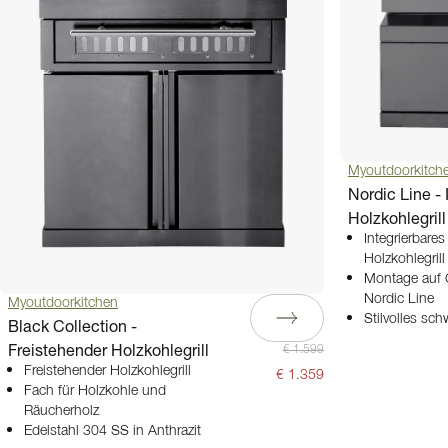
Myoutdoorkitch
Nordic Line - 
Holzkohlegril
Integrierbare
Holzkohlegrill
Montage auf 
Nordic Line
Myoutdoorkitchen
Stilvolles sc
Black Collection -
Freistehender Holzkohlegrill
€ 1.599
Freistehender Holzkohlegrill
€ 1.359
Fach für Holzkohle und
Räucherholz
Edelstahl 304 SS in Anthrazit