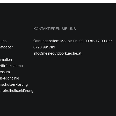
KONTAKTIEREN SIE UNS
 uns
Öffnungszeiten: Mo. bis Fr., 09.00 bis 17.00 Uhr
ratgeber
0720 881789
info@meineoutdoorkueche.at
amation
erätrücknahme
essum
e-Richtlinie
nschutzerklärung
erefreiheitserklärung